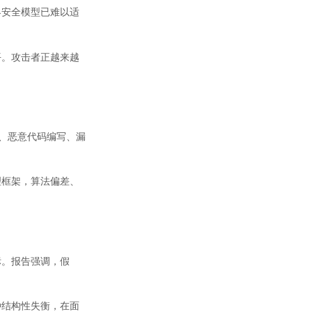
界安全模型已难以适
平。攻击者正越来越
击、恶意代码编写、漏
理框架，算法偏差、
标。报告强调，假
种结构性失衡，在面