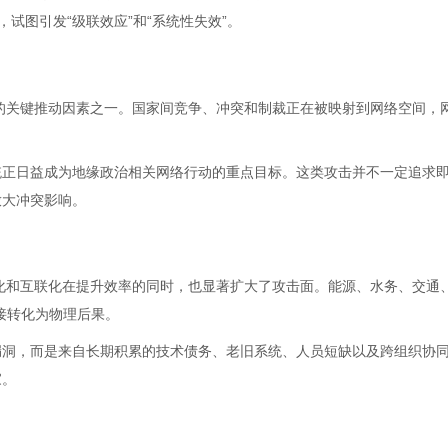
关系，试图引发“级联效应”和“系统性失效”。
升的关键推动因素之一。国家间竞争、冲突和制裁正在被映射到网络空间，
统正日益成为地缘政治相关网络行动的重点目标。这类攻击并不一定追求
放大冲突影响。
字化和互联化在提升效率的同时，也显著扩大了攻击面。能源、水务、交通
接转化为物理后果。
漏洞，而是来自长期积累的技术债务、老旧系统、人员短缺以及跨组织协
家。