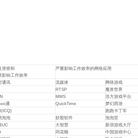
及泄密和
严重影响工作效率的网络应用
重影响工作效率
时通讯
流媒体
网络游戏
RTSP
魔兽世界
N
MMS
浩方游戏平台
hoo通
QuickTime
梦幻西游
M(ICQ)
跑跑卡丁车
易泡泡
炒股软件
泡泡堂
浪UC
大智慧
新浪游戏大厅
Q
同花顺
中国游戏中心