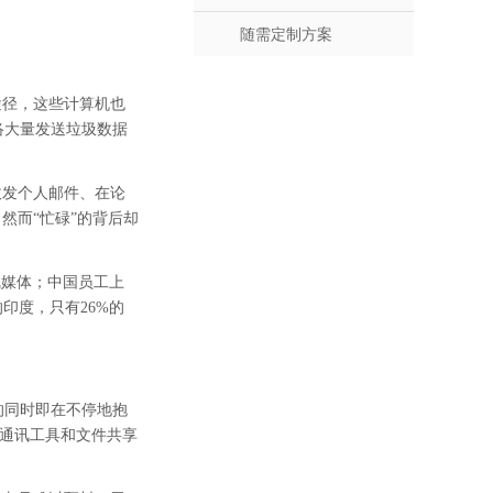
随需定制方案
途径，这些计算机也
络大量发送垃圾数据
收发个人邮件、在论
然而“忙碌”的背后却
线媒体；中国员工上
印度，只有26%的
的同时即在不停地抱
时通讯工具和文件共享