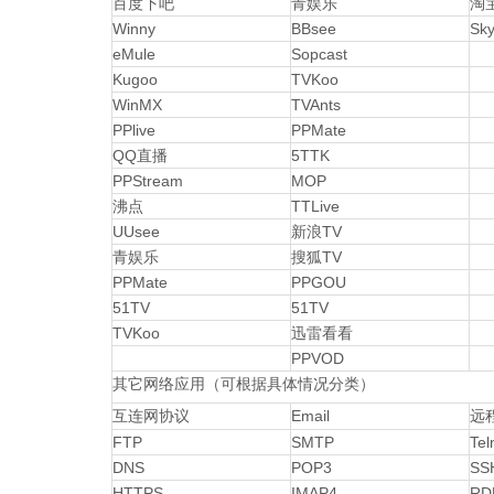
百度下吧
青娱乐
淘
Winny
BBsee
Sk
eMule
Sopcast
Kugoo
TVKoo
WinMX
TVAnts
PPlive
PPMate
QQ直播
5TTK
PPStream
MOP
沸点
TTLive
UUsee
新浪TV
青娱乐
搜狐TV
PPMate
PPGOU
51TV
51TV
TVKoo
迅雷看看
PPVOD
其它网络应用（可根据具体情况分类）
互连网协议
Email
远
FTP
SMTP
Tel
DNS
POP3
SS
HTTPS
IMAP4
R