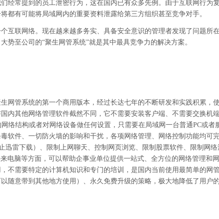
我们经常提到的员工泄密行为，这在国内已有众多先例。由于互联网行为
干将都有可能将局域网内的重要资料泄露给第三方组织甚至竞争对手。
一个互联网络。现在
越来越多务实、具备安全意识的管理者发现了问题所
大势至公司的“聚生网管系统”就是其中最具竞争力的解决方案。
了聚生网管系统的第一个商用版本，经过长达七年的不断研发和实践积累，
与国内其他网络管理软件截然不同，它不需要安装客户端、不需要交换机
的网络结构或者对网络设备做任何设置，只需要在局域网一台普通PC或者
杀毒软件、一切防火墙的影响和干扰，各项网络管理、网络控制功能均可
禁止迅雷下载）、限制上网聊天、控制网页浏览、限制股票软件、限制网络
外来电脑等方面，可以帮助企事业单位提供一站式、全方位的网络管理和
用，不需要特定的计算机知识和专门的培训，是国内当前使用最简单的网
可以随意带到其他地方使用）、永久免费升级的策略，极大地降低了用户