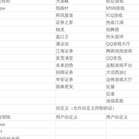
宝旺旺
大策略
联众游戏
ype
指南针
MSN游戏
和讯股道
ICQ游戏
证券之星
热血江湖
钱龙
劲舞团
盘口王
街头篮球
通达信
QQ游戏大厅
江海证券
网易泡泡游戏
富贵满堂
QQ音迅
未来趋势
远航游戏平台
招商证券
大话西游2
华安证券
边锋游戏大厅
国泰君安
征服
征途
游戏茶苑
自定义（允许自定义控制协议）
程登陆
用户自定义
用户自定义
net
H
DP远程桌面