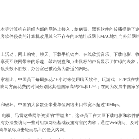
记本等计算机在组织内部的网络上接入，给病毒、黑客软件的传播提供了
客软件侵袭的计算机改用其它不存在的IP地址或网卡MAC地址向外部网
网上活动，网上购物、聊天、下载手机铃声、在线欣赏音乐、下载电影、
享受互联网带来的乐趣。敲击键盘和点击鼠标的声音显示了忙碌的表象，
的镜头数不胜数，办公室已被沦落为舒适的网吧。
相比，中国员工每周多花7.6小时来使用聊天软件、玩游戏、P2P或在
戏两方面花费的时间分别比其他国家高约8%和12%；在同为发展中国家的
破坏。中国的大多数企亊业单位网络出口带宽不超过10Mbps。
、电骡、迅雷这些网络资源的“吞噬者“，这些员工在大量下载电影和软件
有办法去访问一些对组织网络基础设施有害的内容，通过Web访问、及
以随着简单鼠标点击轻而易举的侵入内网。