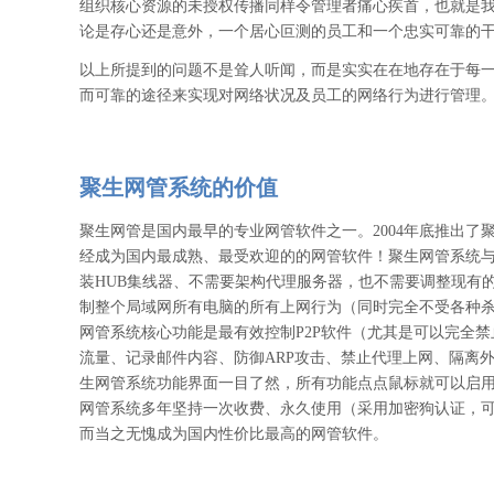
组织核心资源的未授权传播同样令管理者痛心疾首，也就是
论是存心还是意外，一个居心叵测的员工和一个忠实可靠的
以上所提到的问题不是耸人听闻，而是实实在在地存在于每
而可靠的途径来实现对网络状况及员工的网络行为进行管理。
聚生网管系统的价值
聚生网管是国内最早的专业网管软件之一。2004年底推出
经成为国内最成熟、最受欢迎的的网管软件！聚生网管系统
装HUB集线器、不需要架构代理服务器，也不需要调整现有
制整个局域网所有电脑的所有上网行为（同时完全不受各种
网管系统核心功能是最有效控制P2P软件（尤其是可以完全
流量、记录邮件内容、防御ARP攻击、禁止代理上网、隔离
生网管系统功能界面一目了然，所有功能点点鼠标就可以启
网管系统多年坚持一次收费、永久使用（采用加密狗认证，
而当之无愧成为国内性价比最高的网管软件。