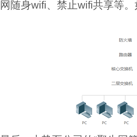
网随身wifi、禁止wifi共享