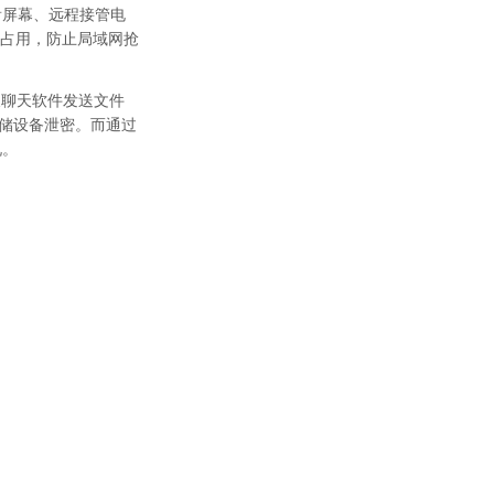
看屏幕、远程接管电
宽占用，防止局域网抢
及聊天软件发送文件
存储设备泄密。而通过
况。