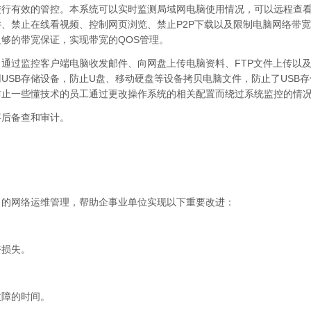
进行有效的管控。本系统可以实时监测局域网电脑使用情况，可以远程查
、禁止在线看视频、控制网页浏览、禁止P2P下载以及限制电脑网络带
够的带宽保证，实现带宽的QOS管理。
通过监控客户端电脑收发邮件、向网盘上传电脑资料、FTP文件上传以
USB存储设备，防止U盘、移动硬盘等设备拷贝电脑文件，防止了USB
防止一些懂技术的员工通过更改操作系统的相关配置而绕过系统监控的情
事后备查和审计。
力的网络运维管理，帮助企事业单位实现以下重要改进：
济损失。
故障的时间。