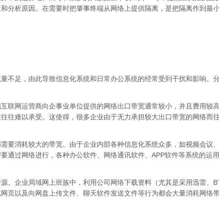
位和分析原因。在需要时把肇事终端从网络上提供隔离，是把隔离作到最
流量不足，由此导致信息化系统和日常办公系统的经常受到干扰和影响。
础互联网运营商向企事业单位提供的网络出口带宽通常较小，并且费用较
业往往难以承受。这使得，很多企业由于无力承担较大出口带宽的网络而
需要消耗较大的带宽。由于企业内部各种信息化系统众多，如视频会议、
要通过网络进行，各种办公软件、网络通讯软件、APP软件等系统的运
源。企业局域网上班族中，利用公司网络下载资料（尤其是采用迅雷、BT
览网页以及向网盘上传文件、聊天软件发送文件等行为都会大量消耗网络