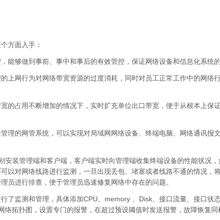
三个方面入手：
控，能够做到事前、事中和事后的有效管控，保证网络设备和信息化系统
理的上网行为对网络带宽资源的过度消耗，同时对员工正常工作中的网络
带宽的占用不断增加的情况下，实时扩充单位出口带宽，便于从根本上保
维管理的网管系统，可以实现对局域网网络设备、终端电脑、网络通讯报
分别安装管理端和客户端，客户端实时向管理端收集终端设备的性能状况，
还可以对网络线路进行监测，一旦出现丢包、堵塞或者线路不通的情况，
管理员进行排查，便于管理员迅速修复网络中存在的问题。
监测和管理，具体添加CPU、memory 、Disk、接口流量、接口状
布网络拓扑图，设置专门的报警，在超过预设阈值时发送报警，故障恢复同