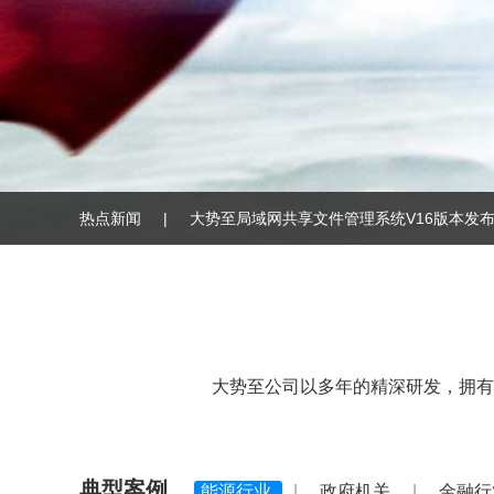
大势至局域网共享文件管理系统V16版本发
热点新闻
|
大势至软件助力中国科学院海洋研究所加强网络
大势至公司以多年的精深研发，拥有
典型案例
能源行业
|
政府机关
|
金融