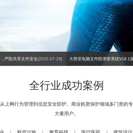
布，严防共享文件安全
[2025-07-29]
大势至电脑文件防泄密系统V18.
安全管理，防止数据...
[2019-03-04]
大势至全息模块化云网管系统即
全行业成功案例
从上网行为管理到信息安全防护、商业机密保护领域多门类的专
大量用户。
行业
|
航空运输
|
教育科研
|
医疗医药
|
建筑设