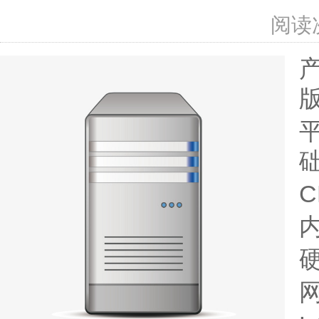
阅读
内
硬
网